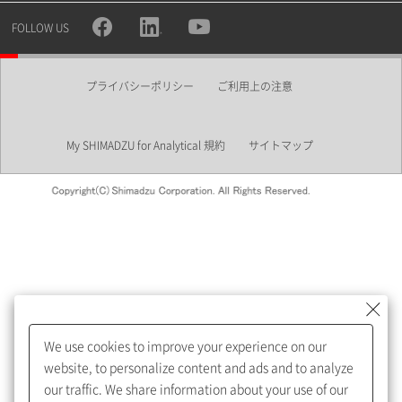
所属部署
FOLLOW US
プライバシーポリシー
ご利用上の注意
業界
My SHIMADZU for Analytical 規約
サイトマップ
会員制サービスMySHIMADZU
for Analyticalへの登録をおすす
めします。
We use cookies to improve your experience on our
My SHIMADZU for Analyticalへ登録いただくと、技術情報や
website, to personalize content and ads and to analyze
取扱説明書・Webinarなどの閲覧ができます。
our traffic. We share information about your use of our