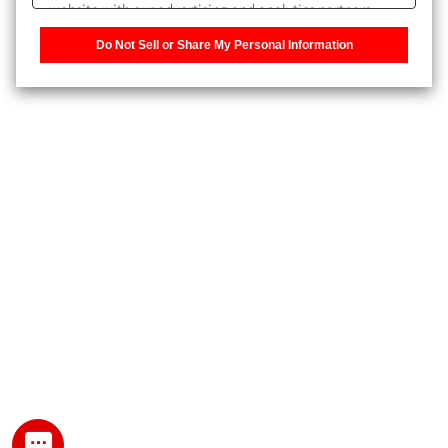
website with our advertising and analytics partners,
また、個人情報を再入力することなくお問合せができるよ
who may combine it with other information that you
うになります。
Do Not Sell or Share My Personal Information
have provided to them or that they have collected from
your use of their services. You have the right to opt-out
登録された個人情報は、当社のプライバシーポリシーに記
of our sharing information about you with our partners.
載された目的のために使用されることがあります。
Please click [Do Not Sell or Share My Personal
Information] to customize your cookie settings on our
website.
Privacy Policy
My SHIMADZU for Analytical 登録
登録時にパスワードを設定してください。
パスワード
文字と数字をそれぞれ1文字以上含み、8文字以上であるこ
と。