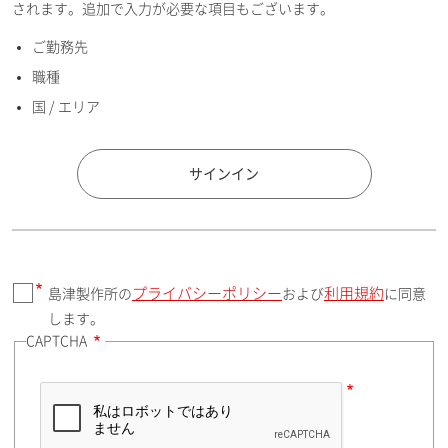
されます。追加で入力が必要な項目もございます。
ご勤務先
E-mailアドレス（半角英数）
職種
国 / エリア
国 / エリア
サインイン
プライバシーポリシー
利用規約
島津製作所の
および
に同意
郵便番号（勤務先）
します。
CAPTCHA
住所検索