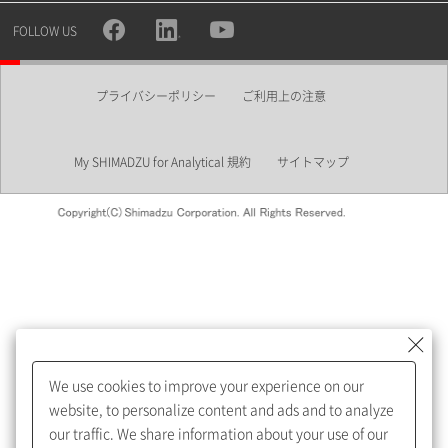
所属部署
FOLLOW US
プライバシーポリシー
ご利用上の注意
業界
My SHIMADZU for Analytical 規約
サイトマップ
会員制サービスMySHIMADZU
for Analyticalへの登録をおすす
めします。
We use cookies to improve your experience on our
My SHIMADZU for Analyticalへ登録いただくと、技術情報や
website, to personalize content and ads and to analyze
取扱説明書・Webinarなどの閲覧ができます。
our traffic. We share information about your use of our