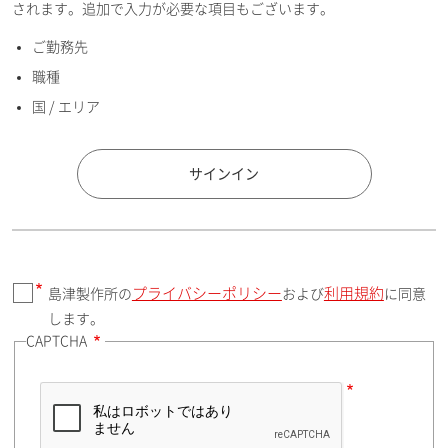
されます。追加で入力が必要な項目もございます。
ご勤務先
E-mailアドレス（半角英数）
職種
国 / エリア
国 / エリア
サインイン
プライバシーポリシー
利用規約
島津製作所の
および
に同意
郵便番号（勤務先）
します。
CAPTCHA
住所検索