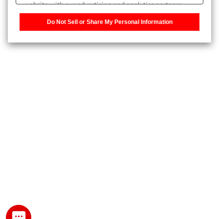
website with our advertising and analytics partners,
また、個人情報を再入力することなくお問合せができるよ
who may combine it with other information that you
うになります。
Do Not Sell or Share My Personal Information
have provided to them or that they have collected from
your use of their services. You have the right to opt-out
登録された個人情報は、当社のプライバシーポリシーに記
of our sharing information about you with our partners.
載された目的のために使用されることがあります。
Please click [Do Not Sell or Share My Personal
Information] to customize your cookie settings on our
website.
Privacy Policy
My SHIMADZU for Analytical 登録
登録時にパスワードを設定してください。
パスワード
文字と数字をそれぞれ1文字以上含み、8文字以上であるこ
と。