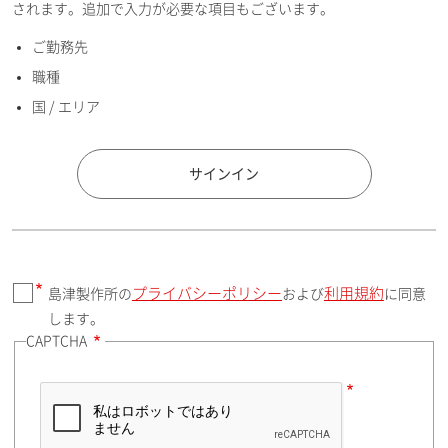
されます。追加で入力が必要な項目もございます。
ご勤務先
E-mailアドレス（半角英数）
職種
国 / エリア
国 / エリア
サインイン
プライバシーポリシー
利用規約
島津製作所の
および
に同意
郵便番号（勤務先）
します。
CAPTCHA
住所検索