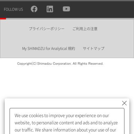
所属部署
FOLLOW US
プライバシーポリシー
ご利用上の注意
業界
My SHIMADZU for Analytical 規約
サイトマップ
会員制サービスMySHIMADZU
for Analyticalへの登録をおすす
めします。
We use cookies to improve your experience on our
My SHIMADZU for Analyticalへ登録いただくと、技術情報や
website, to personalize content and ads and to analyze
取扱説明書・Webinarなどの閲覧ができます。
our traffic. We share information about your use of our