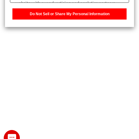
website with our advertising and analytics partners,
また、個人情報を再入力することなくお問合せができるよ
who may combine it with other information that you
うになります。
Do Not Sell or Share My Personal Information
have provided to them or that they have collected from
your use of their services. You have the right to opt-out
登録された個人情報は、当社のプライバシーポリシーに記
of our sharing information about you with our partners.
載された目的のために使用されることがあります。
Please click [Do Not Sell or Share My Personal
Information] to customize your cookie settings on our
website.
Privacy Policy
My SHIMADZU for Analytical 登録
登録時にパスワードを設定してください。
パスワード
文字と数字をそれぞれ1文字以上含み、8文字以上であるこ
と。