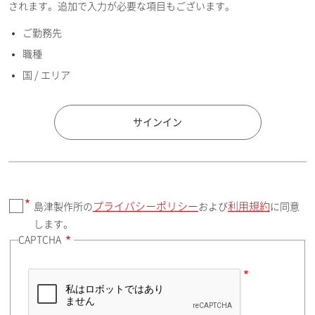
されます。追加で入力が必要な項目もございます。
ご勤務先
E-mailアドレス（半角英数）
職種
国 / エリア
国 / エリア
サインイン
プライバシーポリシー
利用規約
島津製作所の
および
に同意
郵便番号（勤務先）
します。
CAPTCHA
住所検索