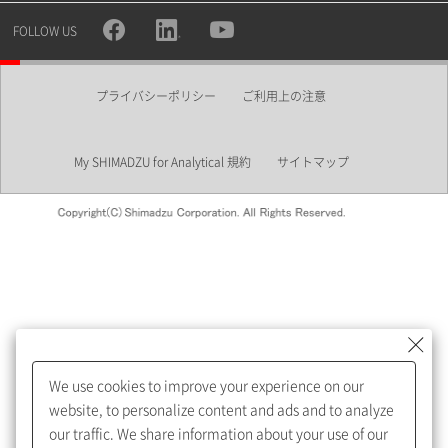
所属部署
FOLLOW US
プライバシーポリシー
ご利用上の注意
業界
My SHIMADZU for Analytical 規約
サイトマップ
会員制サービスMySHIMADZU
for Analyticalへの登録をおすす
めします。
We use cookies to improve your experience on our
My SHIMADZU for Analyticalへ登録いただくと、技術情報や
website, to personalize content and ads and to analyze
取扱説明書・Webinarなどの閲覧ができます。
our traffic. We share information about your use of our