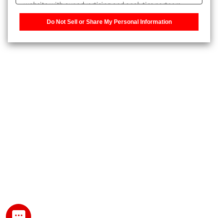
website with our advertising and analytics partners,
また、個人情報を再入力することなくお問合せができるよ
who may combine it with other information that you
うになります。
Do Not Sell or Share My Personal Information
have provided to them or that they have collected from
your use of their services. You have the right to opt-out
登録された個人情報は、当社のプライバシーポリシーに記
of our sharing information about you with our partners.
載された目的のために使用されることがあります。
Please click [Do Not Sell or Share My Personal
Information] to customize your cookie settings on our
website.
Privacy Policy
My SHIMADZU for Analytical 登録
登録時にパスワードを設定してください。
パスワード
文字と数字をそれぞれ1文字以上含み、8文字以上であるこ
と。