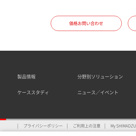
職種
価格お問い合わせ
所属部署
製品情報
分野別ソリューション
業界
ケーススタディ
ニュース／イベント
会員制サービスMySHIMAD
プライバシーポリシー
ご利用上の注意
My SHIMADZU 