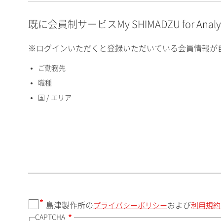
E-mailアドレス（半角
英数）
既に会員制サービスMy SHIMADZU for An
※ログインいただくと登録いただいている会員情報が
ご勤務先
国 / エリア
職種
国 / エリア
郵便番号（勤務先）
都道府県（勤務先）
島津製作所の
および
プライバシーポリシー
利用規約
CAPTCHA