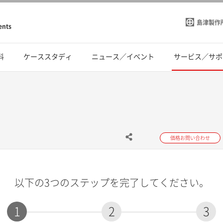
島津製作
ents
料
ケーススタディ
ニュース／イベント
サービス／サポ
価格お問い合わせ
以下の3つのステップを完了してください。
1
2
3