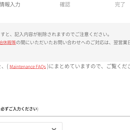
現
情報入力
確認
完了
在
:
ますと、記入内容が削除されますのでご注意ください。
の間にいただいたお問い合わせへのご対応は、翌営業
始休暇等
、(
)にまとめていますので、ご覧くだ
Maintenance FAQs
、必ずご入力ください
)