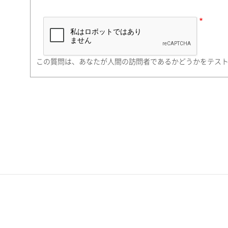
市（勤務先）
町名・番地（勤務先）
この質問は、あなたが人間の訪問者であるかどうかをテス
電話番号
携帯電話番号
ご勤務先