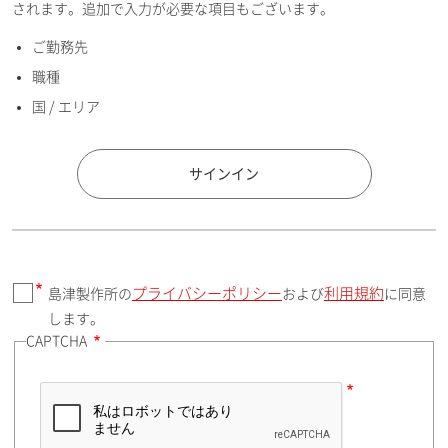
されます。追加で入力が必要な項目もございます。
ご勤務先
E-mailアドレス（半角英数）
職種
国 / エリア
国 / エリア
サインイン
プライバシーポリシー
利用規約
島津製作所の
および
に同意
郵便番号（勤務先）
します。
CAPTCHA
住所検索