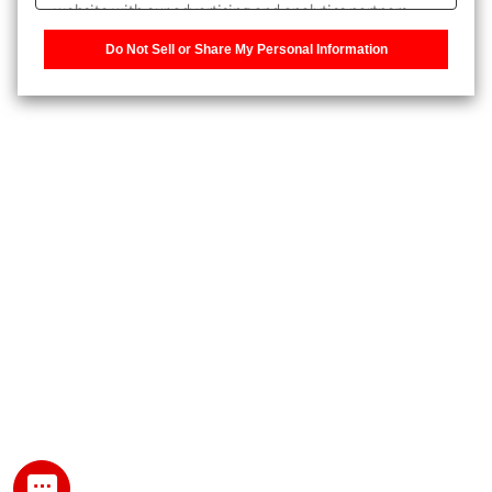
website with our advertising and analytics partners,
また、個人情報を再入力することなくお問合せができるよ
who may combine it with other information that you
うになります。
Do Not Sell or Share My Personal Information
have provided to them or that they have collected from
your use of their services. You have the right to opt-out
登録された個人情報は、当社のプライバシーポリシーに記
of our sharing information about you with our partners.
載された目的のために使用されることがあります。
Please click [Do Not Sell or Share My Personal
Information] to customize your cookie settings on our
website.
Privacy Policy
My SHIMADZU for Analytical 登録
登録時にパスワードを設定してください。
パスワード
文字と数字をそれぞれ1文字以上含み、8文字以上であるこ
と。