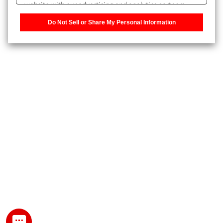
website with our advertising and analytics partners,
また、個人情報を再入力することなくお問合せができるよ
who may combine it with other information that you
うになります。
Do Not Sell or Share My Personal Information
have provided to them or that they have collected from
your use of their services. You have the right to opt-out
登録された個人情報は、当社のプライバシーポリシーに記
of our sharing information about you with our partners.
載された目的のために使用されることがあります。
Please click [Do Not Sell or Share My Personal
Information] to customize your cookie settings on our
website.
Privacy Policy
My SHIMADZU for Analytical 登録
登録時にパスワードを設定してください。
パスワード
文字と数字をそれぞれ1文字以上含み、8文字以上であるこ
と。