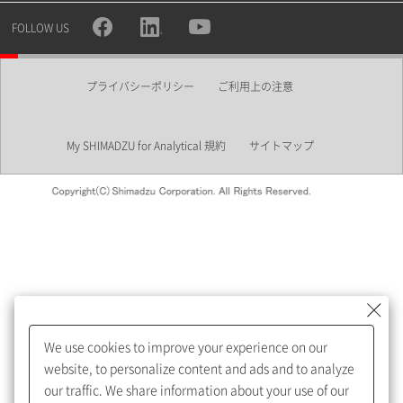
所属部署
FOLLOW US
プライバシーポリシー
ご利用上の注意
業界
My SHIMADZU for Analytical 規約
サイトマップ
会員制サービスMySHIMADZU
for Analyticalへの登録をおすす
めします。
We use cookies to improve your experience on our
My SHIMADZU for Analyticalへ登録いただくと、技術情報や
website, to personalize content and ads and to analyze
取扱説明書・Webinarなどの閲覧ができます。
our traffic. We share information about your use of our