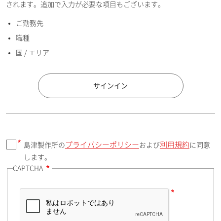
されます。追加で入力が必要な項目もございます。
ご勤務先
E-mailアドレス（半角英数）
職種
国 / エリア
国 / エリア
サインイン
プライバシーポリシー
利用規約
島津製作所の
および
に同意
郵便番号（勤務先）
します。
CAPTCHA
住所検索