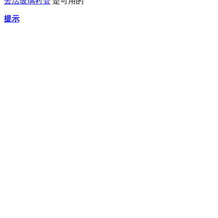
去活玻璃衬管
是可用的
提示