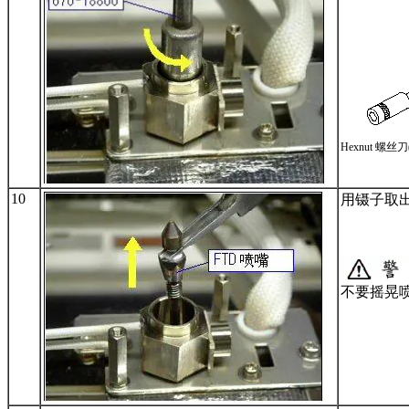
Hexnut 螺丝刀
10
用镊子取出
不要摇晃喷