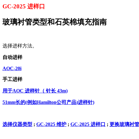
GC-2025 进样口
玻璃衬管类型和石英棉填充指南
选择进样方法。
自动进
样
AOC-20i
手工进
样
用于AOC 进样针（ 针长 43m)
51mm长的(例如Hamilton公司产品)进样针)
选择仪器类型
;
GC-2025 维护
;
GC-2025 进样口
;
更换玻璃衬