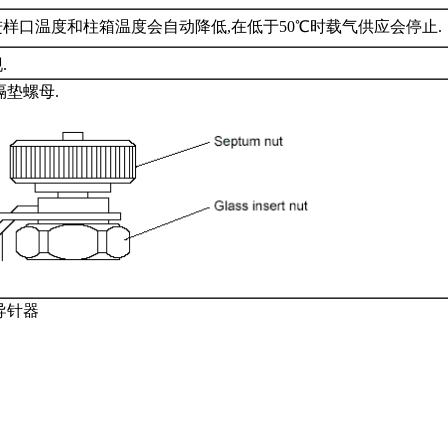
nance". 进样口温度和柱箱温度会自动降低,在低于50℃时载气供应会停止.
.
隔垫螺母.
导针器