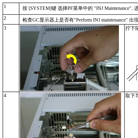
1
按 [SYSTEM]键 选择PF菜单中的 "INJ Mainte
2
检查GC显示器上是否有"Perform INJ maintenance" 出现
3
拧下
4
取下