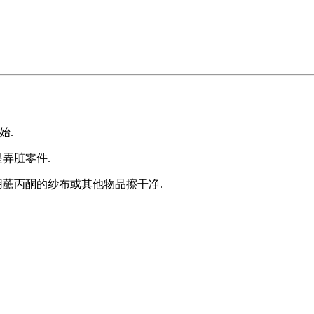
始.
弄脏零件.
用蘸丙酮的纱布或其他物品擦干净.