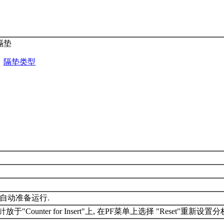
隔垫
：
隔垫类型
GC将自动准备运行.
指针放于"Counter for Insert"上, 在PF菜单上选择 "Reset"重新设置