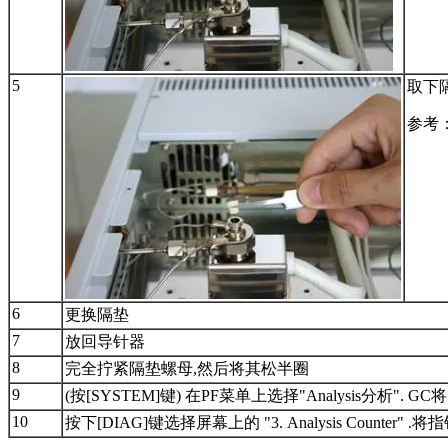
5
取下
参考
6
更换隔垫
7
放回导针器
8
完全拧紧隔垫螺母,然后将其松半圈
9
(按[SYSTEM]键) 在PF菜单上选择"Analysis分析". 
10
按下[DIAG]键选择屏幕上的 "3. Analysis Counter" .将