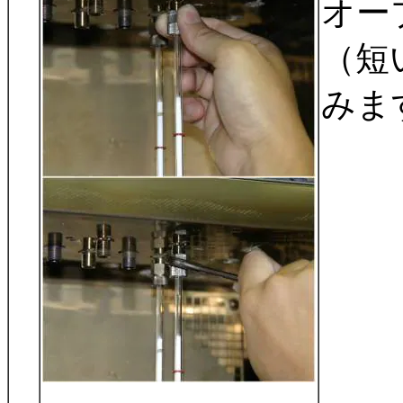
オー
（短
みま