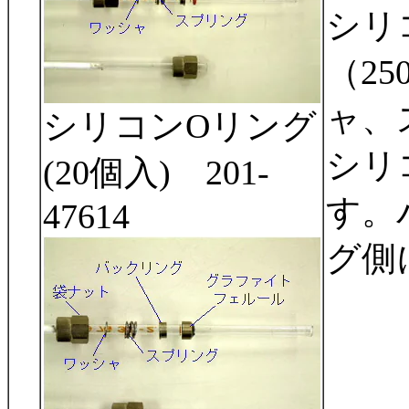
シリ
（2
ャ、
シリコンOリング
シリ
(20個入) 201-
す。
47614
グ側