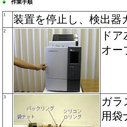
作業手順
1
装置を停止し、検出器
2
ドア
オー
3
ガラ
用袋