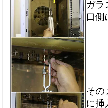
ガラ
口側
その
に挿