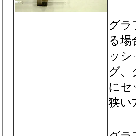
グラ
る場
ッシ
グ、
にセ
狭い